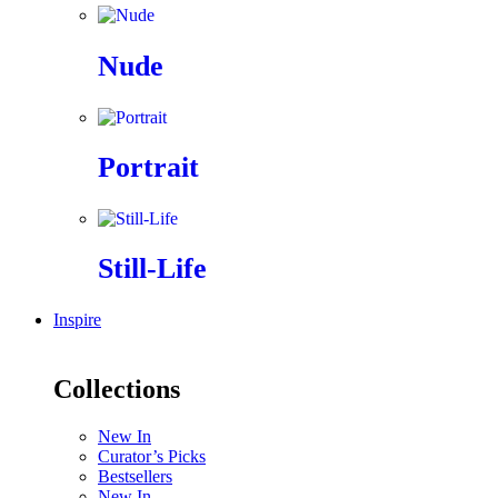
Nude
Portrait
Still-Life
Inspire
Collections
New In
Curator’s Picks
Bestsellers
New In